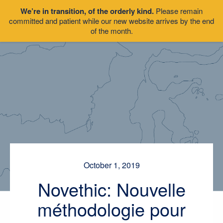
We’re in transition, of the orderly kind.
Please remain
committed and patient while our new website arrives by the end
of the month.
October 1, 2019
Novethic: Nouvelle
méthodologie pour