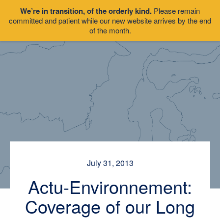
We’re in transition, of the orderly kind.
Please remain
committed and patient while our new website arrives by the end
of the month.
July 31, 2013
Actu-Environnement:
Coverage of our Long